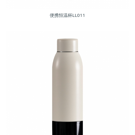
便携恒温杯LL011